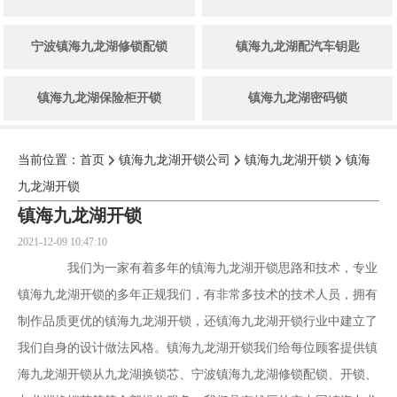
宁波镇海九龙湖修锁配锁
镇海九龙湖配汽车钥匙
镇海九龙湖保险柜开锁
镇海九龙湖密码锁
当前位置：
首页
镇海九龙湖开锁公司
镇海九龙湖开锁
镇海
九龙湖开锁
镇海九龙湖开锁
2021-12-09 10:47:10
我们为一家有着多年的镇海九龙湖开锁思路和技术，专业
镇海九龙湖开锁的多年正规我们，有非常多技术的技术人员，拥有
制作品质更优的镇海九龙湖开锁，还镇海九龙湖开锁行业中建立了
我们自身的设计做法风格。镇海九龙湖开锁我们给每位顾客提供镇
海九龙湖开锁从九龙湖换锁芯、宁波镇海九龙湖修锁配锁、开锁、