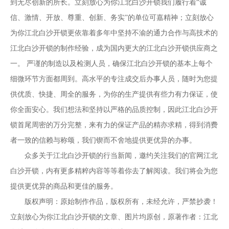
到无尽创新的所长。立刻放心为你江北白沙开锁我们履行着“诚
信、激情、开放、尊重、创新、务实”的单位可嘉精神；立刻放心
为你江北白沙开锁更依靠着多年中坚持不渝的通力合作与高技术的
江北白沙开锁的制作经验，成为国内更大的江北白沙开锁供应商之
一。 严谨的制造以及检测人员，确保江北白沙开锁的基本上每个
细微环节方面都周到。高水平的专注成交后办事人员，随时为您提
供优质、快捷、周全的服务，为你的生产提供有些力有力保证，使
你全面安心。我们想法和坚持以严格的品质控制，因此江北白沙开
锁首尾周密的万分完整，来有力的保证产品的精亦求精，得到消费
者一致的信赖与称颂，我们锲而不舍地提供更优异的办事。
众多关于江北白沙开锁的行当新闻，邀约关注我们的官网
江北
白沙开锁
，内有更多精粹内容等等着你去了解阅读。我们将会为您
提供更优异的商品和更佳的服务。
版权声明：原始制作作品，版权所有，未经允许，严禁抄袭！
立刻放心为你江北白沙开锁的文章、图片均原创，原著作者：江北